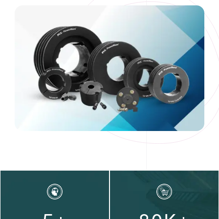
0
1
2
0
3
1
4
2
5
3
6
0
4
7
1