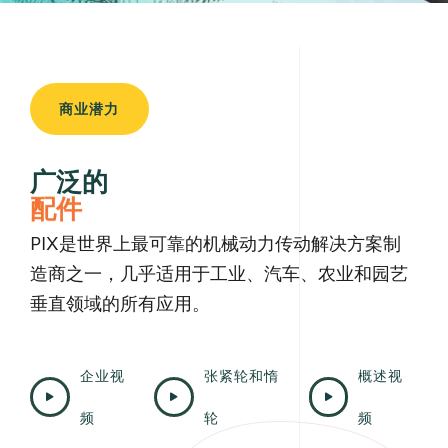
商业潜力
广泛的
配件
PIX是世界上最可靠的机械动力传动解决方案制
造商之一，几乎适用于工业、汽车、农业和园艺
垂直领域的所有应用。
企
业
视
张
紧
轮
和
惰
概
述
视
频
轮
频