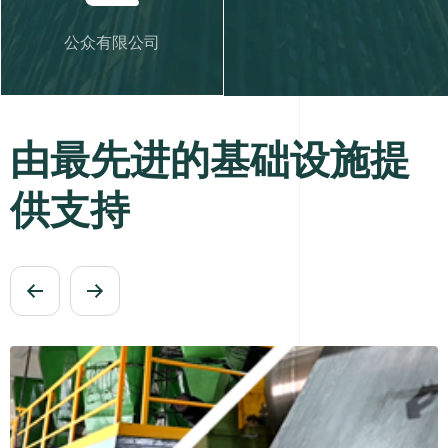
9
6
5
5
公众有限公司
7
6
6
8
7
7
由
最
先
进
的
基
础
设
施
提
9
8
8
供
支
持
9
9