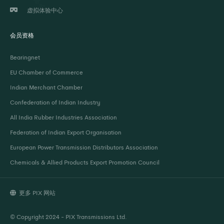
虚拟体验中心
会员资格
Bearingnet
EU Chamber of Commerce
Indian Merchant Chamber
Confederation of Indian Industry
All India Rubber Industries Association
Federation of Indian Export Organisation
European Power Transmission Distributors Association
Chemicals & Allied Products Export Promotion Council
更多 PIX 网站
© Copyright 2024 - PIX Transmissions Ltd.