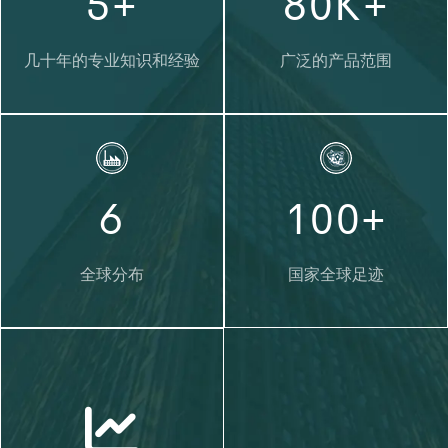
5
+
8
0
K+
2
6
9
1
3
几十年的专业知识和经验
广泛的产品范围
7
2
4
8
3
5
0
9
4
6
1
0
0
+
5
7
2
1
1
全球分布
国家全球足迹
6
8
3
2
2
7
9
4
3
3
8
5
4
4