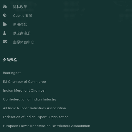
隐私政策
Cookie 政策
使用条款
供应商注册
虚拟体验中心
会员资格
Bearingnet
EU Chamber of Commerce
Indian Merchant Chamber
Confederation of Indian Industry
All India Rubber Industries Association
Federation of Indian Export Organisation
European Power Transmission Distributors Association