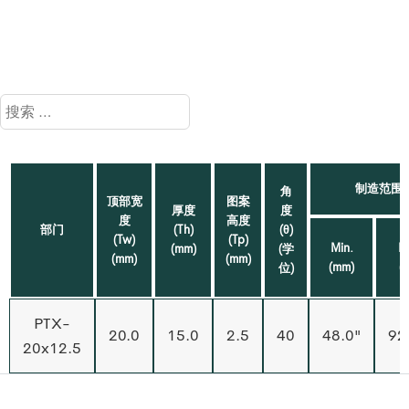
制造范围
角
顶部宽
图案
厚度
度
度
高度
部门
(Th)
(θ)
(Tw)
(Tp)
Min.
M
(mm)
(学
(mm)
(mm)
(mm)
(
位)
PTX-
20.0
15.0
2.5
40
48.0"
92
20x12.5